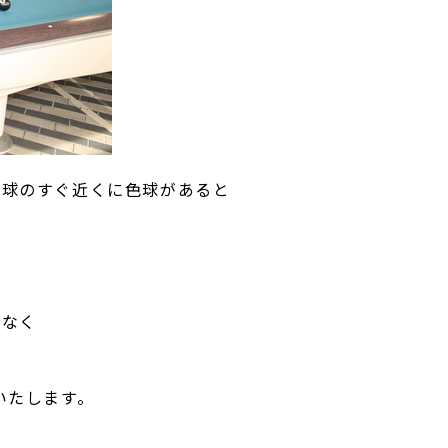
い球のすぐ近くに色球があると
係なく
いたします。