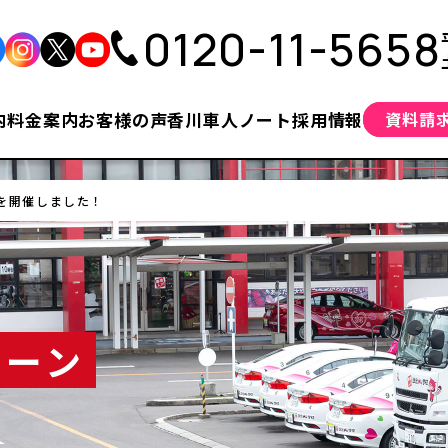
0120-11-5658
内
料金案内
お客様の声
香川車人ノート
採用情報
資料請
を開催しました！
ペーン