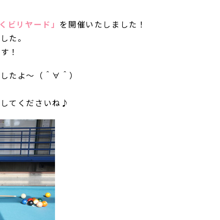
♪
くビリヤード」
を開催いたしました！
ました。
ます！
ましたよ～（＾∀＾）
転してくださいね♪